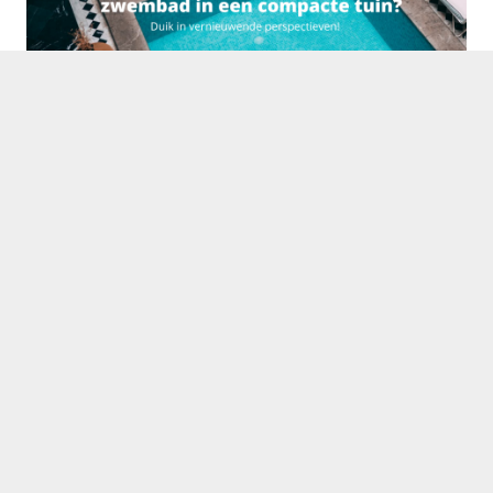
Wat is hét beste tuinontwerp voor een zwembad in een
compacte tuin?
Een stap-voor-stap handleiding voor het succesvol
ingraven van een containerzwembad